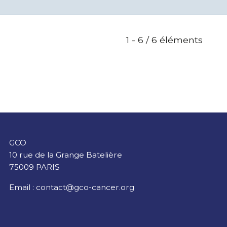
1 - 6 / 6 éléments
GCO
10 rue de la Grange Batelière
75009 PARIS
Email :
contact@gco-cancer.org